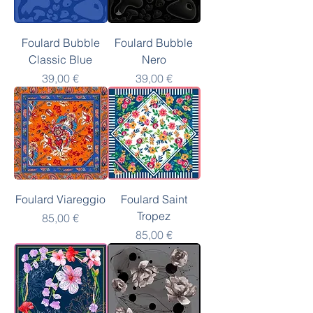
Foulard Bubble
Foulard Bubble
Classic Blue
Nero
Prezzo
Prezzo
39,00 €
39,00 €
Foulard Viareggio
Foulard Saint
Tropez
Prezzo
85,00 €
Prezzo
85,00 €