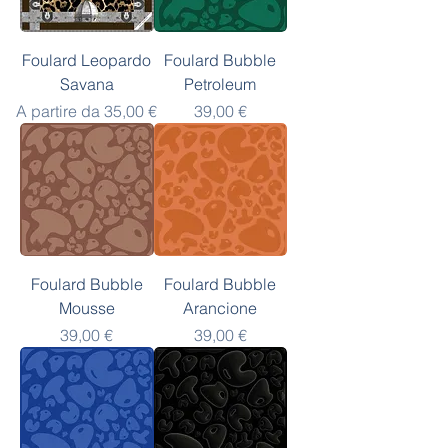
Foulard Leopardo
Foulard Bubble
Savana
Petroleum
Prezzo scontato
Prezzo
A partire da
35,00 €
39,00 €
Foulard Bubble
Foulard Bubble
Mousse
Arancione
Prezzo
Prezzo
39,00 €
39,00 €