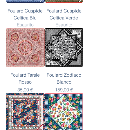
Foulard Cuspide
Foulard Cuspide
Celtica Blu
Celtica Verde
Esaurito
Esaurito
Foulard Tarsie
Foulard Zodiaco
Rosso
Bianco
Prezzo
Prezzo
35,00 €
159,00 €