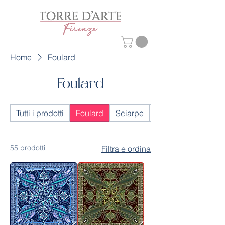
Home
Foulard
Foulard
Tutti i prodotti
Foulard
Sciarpe
Home Collection
55 prodotti
Filtra e ordina