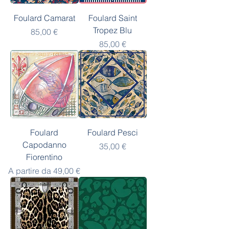
Foulard Camarat
Foulard Saint
Tropez Blu
Prezzo
85,00 €
Prezzo
85,00 €
Foulard
Foulard Pesci
Capodanno
Prezzo
35,00 €
Fiorentino
Prezzo scontato
A partire da
49,00 €