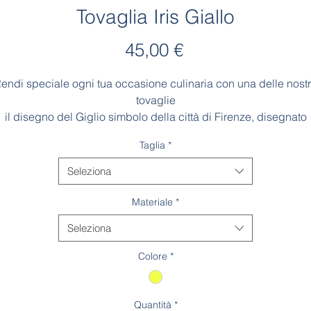
Tovaglia Iris Giallo
Prezzo
45,00 €
endi speciale ogni tua occasione culinaria con una delle nost
tovaglie
il disegno del Giglio simbolo della città di Firenze, disegnato
dall'artista, circondato da fiori di iris in un
Taglia
*
contesto colorato e brillante
Seleziona
ll materiale usato per realizzare questa tovaglia è antimacchia
Made in Italy
Materiale
*
Seleziona
Colore
*
Quantità
*