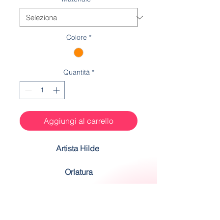
Colore
*
Quantità
*
Aggiungi al carrello
Artista Hilde
Orlatura
La rifinitura dell'orlatura è
realizzata a mano dalle nostre
Spedizione
ricamatrici.