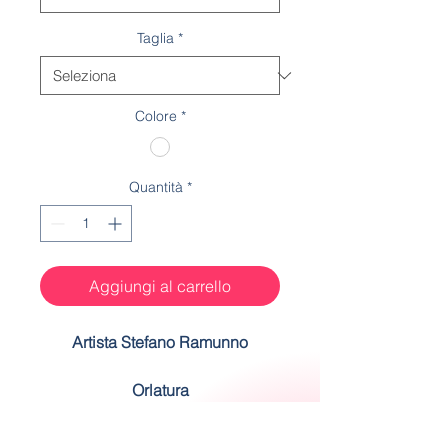
Taglia
*
Colore
*
Quantità
*
Aggiungi al carrello
Artista Stefano Ramunno
Orlatura
Rifinitura dell'orlatura realizzata a
mano dalle nostre ricamatrici.