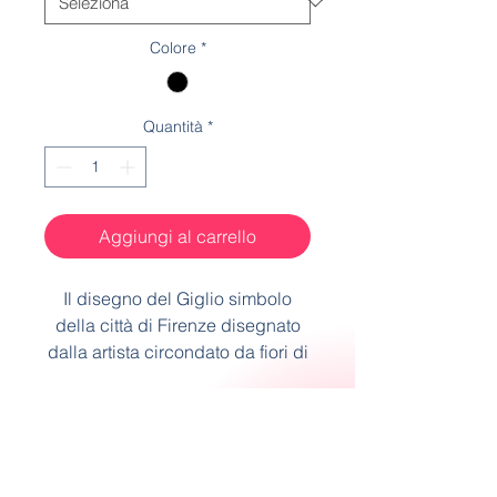
Colore
*
Quantità
*
Aggiungi al carrello
Il disegno del Giglio simbolo
della città di Firenze disegnato
dalla artista circondato da fiori di
iris in un contesto colorato e
brillante.
Spedizione
Orlo delle nostre ricamatrici.
Spedizione tramite Corriere
Made in Italy
Espresso, consegna in 10 giorni