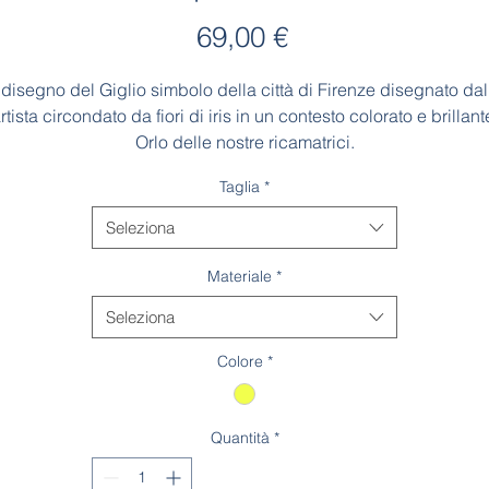
Prezzo
69,00 €
l disegno del Giglio simbolo della città di Firenze disegnato dal
rtista circondato da fiori di iris in un contesto colorato e brillant
Orlo delle nostre ricamatrici.
Taglia
*
Made in Italy
Seleziona
Materiale
*
Seleziona
Colore
*
Quantità
*