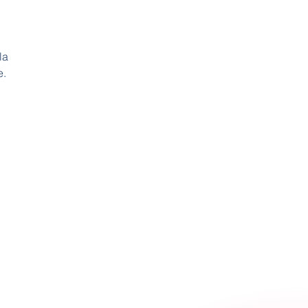
la
e.