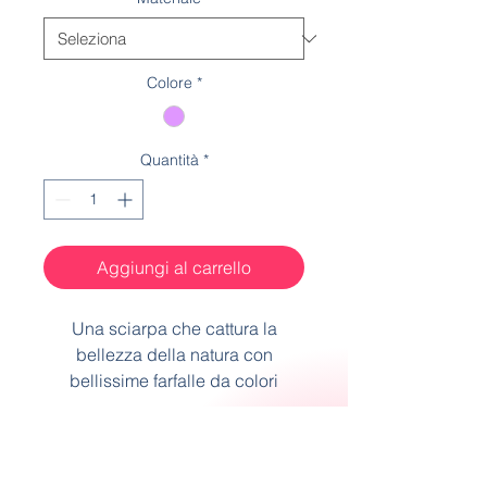
Colore
*
Quantità
*
Aggiungi al carrello
Una sciarpa che cattura la
bellezza della natura con
bellissime farfalle da colori
intensi in volo circondate da
peonie molto eleganti Un tocco
Spedizioni
di raffinatezza e stile per i tuoi
look.