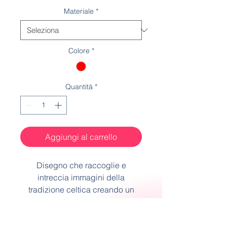
Materiale
*
Colore
*
Quantità
*
Aggiungi al carrello
Disegno che raccoglie e
intreccia immagini della
tradizione celtica creando un
contrasto visivo affascinante
Spedizione
Orlatura