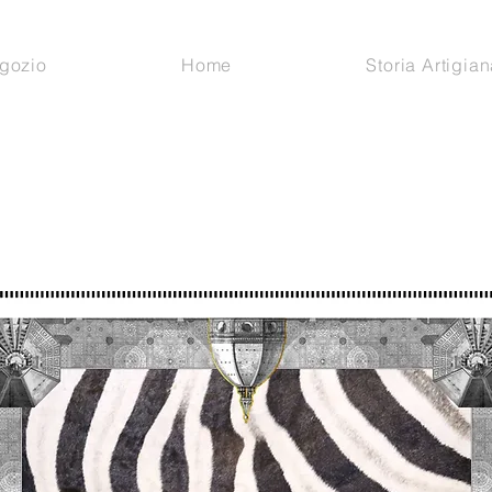
gozio
Home
Storia Artigian