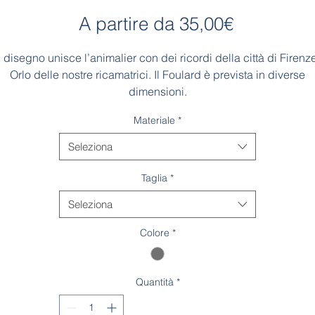
Prezzo
A partire da
35,00€
scontato
l disegno unisce l’animalier con dei ricordi della città di Firenz
Orlo delle nostre ricamatrici. Il Foulard è prevista in diverse
dimensioni.
Materiale
*
Made in italy
Seleziona
Realizzata in Seta 100% twill
Taglia
*
Seleziona
Colore
*
Quantità
*