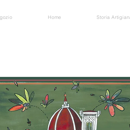
gozio
Home
Storia Artigian