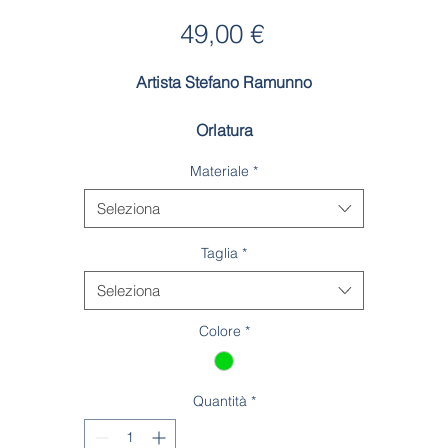
Prezzo
49,00 €
Artista Stefano Ramunno
Orlatura
Rifinitura dell'orlatura realizzata a mano dalle nostre ricamatrici
Materiale
*
Seleziona
Taglia
*
Seleziona
Colore
*
Quantità
*