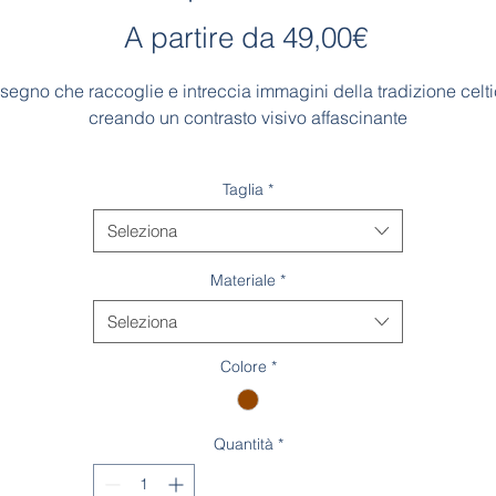
Prezzo
A partire da
49,00€
scontato
segno che raccoglie e intreccia immagini della tradizione celt
creando un contrasto visivo affascinante
Orlatura
Taglia
*
Rifinitura dell'orlatura realizzata a mano dalle nostre ricamatrici
Seleziona
Materiale
*
Seleziona
Colore
*
Quantità
*