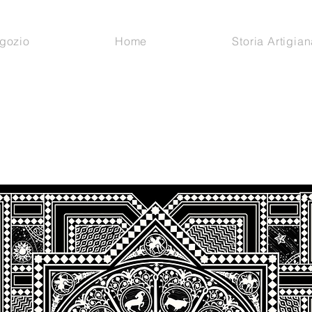
gozio
Home
Storia Artigian