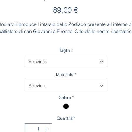
Prezzo
89,00 €
l foulard riproduce l intarsio dello Zodiaco presente all interno d
battistero di san Giovanni a Firenze. Orlo delle nostre ricamatrici
Made in Italy
Taglia
*
Seleziona
Materiale
*
Seleziona
Colore
*
Quantità
*